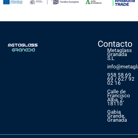
Contacto
Metaglass
Granada
S.L
info@metagl
958 58 69
69 / 627 92
02 16
Calle de
Francisco
Alba, 2,
18110
Gabia
Grande,
Granada